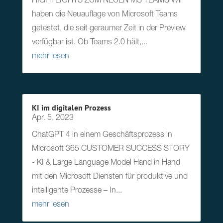
HIGHTLIGHTS ZUM NEUEN MS TEAMS Wir
haben die Neuauflage von Microsoft Teams
getestet, die seit geraumer Zeit in der Preview
verfügbar ist. Ob Teams 2.0 hält,...
mehr lesen
KI im digitalen Prozess
Apr. 5, 2023
ChatGPT 4 in einem Geschäftsprozess in
Microsoft 365 CUSTOMER SUCCESS STORY
- KI & Large Language Model Hand in Hand
mit den Microsoft Diensten für produktive und
intelligente Prozesse – In...
mehr lesen