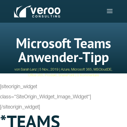
Microsoft Teams
Anwender-Tipp
von
Sarah Lenz
5 Nov., 2019
Azure
,
Microsoft 365
,
MSCloudDE
,
Office 365
,
Produkt
,
SharePoint
0 Kommentare
[siteorigin_widget
class=“SiteOrigin_Widget_Image_Widget“]
[/siteorigin_widget]
*TEAMS