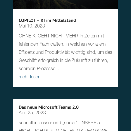
COPILOT – KI im Mittelstand
Mai 10, 2023
OHNE KI GEHT NICHT MEHR In Zeiten mit
fehlenden Fachkräften, in welchen vor allem
Effizienz und Produktivität wichtig sind, um das
Geschäft erfolgreich in die Zukunft zu führen,
schreien Prozesse...
mehr lesen
Das neue Microsoft Teams 2.0
Apr. 25, 2023
schneller, besser und „social“ UNSERE 5