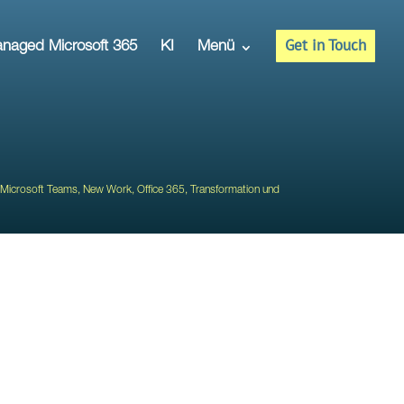
Get in Touch
naged Microsoft 365
KI
Menü
Microsoft Teams
,
New Work
,
Office 365
,
Transformation und