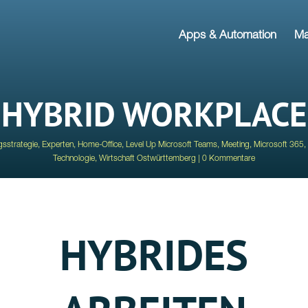
Apps & Automation
Ma
HYBRID WORKPLACE
ngsstrategie
,
Experten
,
Home-Office
,
Level Up Microsoft Teams
,
Meeting
,
Microsoft 365
,
Technologie
,
Wirtschaft Ostwürttemberg
0 Kommentare
HYBRIDES