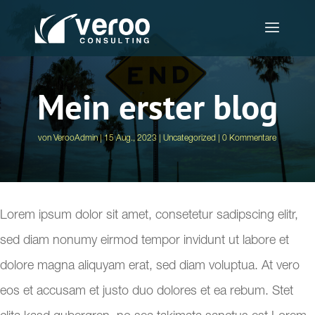
Mein erster blog
von
VerooAdmin
15 Aug., 2023
Uncategorized
0 Kommentare
Lorem ipsum dolor sit amet, consetetur sadipscing elitr,
sed diam nonumy eirmod tempor invidunt ut labore et
dolore magna aliquyam erat, sed diam voluptua. At vero
eos et accusam et justo duo dolores et ea rebum. Stet