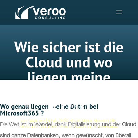
Wie sicher ist die
Cloud und wo
liegen meine
Daten? Blog
#2/10
Wo genau liegen meine Daten bei
Microsoft365 ?
von
Sarah Lenz
5 Feb., 2020
Azure
,
Mama
,
Microsoft 365
,
Die Welt ist im Wandel, dank Digitalisierung und der
Cloud
MSCloudDE
,
Office 365
,
Produkt
,
SharePoint
0 Kommentare
sind ganze Datenbanken, wenn gewünscht, von überall