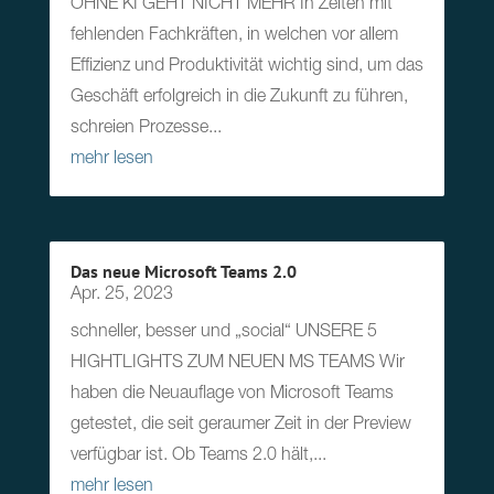
OHNE KI GEHT NICHT MEHR In Zeiten mit
fehlenden Fachkräften, in welchen vor allem
Effizienz und Produktivität wichtig sind, um das
Geschäft erfolgreich in die Zukunft zu führen,
schreien Prozesse...
mehr lesen
Das neue Microsoft Teams 2.0
Apr. 25, 2023
schneller, besser und „social“ UNSERE 5
HIGHTLIGHTS ZUM NEUEN MS TEAMS Wir
haben die Neuauflage von Microsoft Teams
getestet, die seit geraumer Zeit in der Preview
verfügbar ist. Ob Teams 2.0 hält,...
mehr lesen