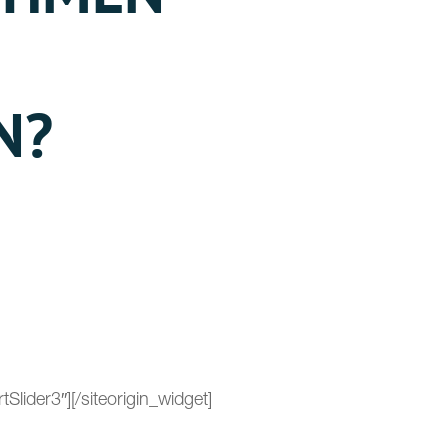
N?
Slider3″]
[/siteorigin_widget]