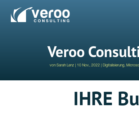
Veroo Consulti
von
Sarah Lenz
10 Nov., 2022
Digitalisierung
,
Microso
IHRE Bu