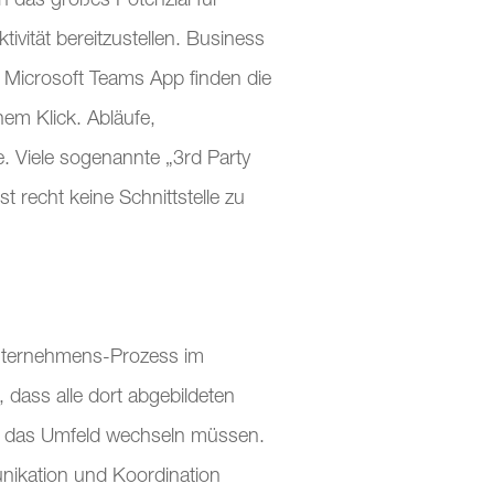
n das großes Potenzial für
vität bereitzustellen. Business
 Microsoft Teams App finden die
em Klick. Abläufe,
e. Viele sogenannte „3rd Party
 recht keine Schnittstelle zu
 Unternehmens-Prozess im
, dass alle dort abgebildeten
der das Umfeld wechseln müssen.
munikation und Koordination