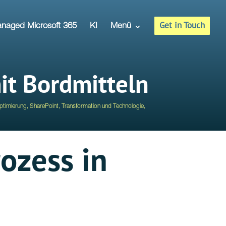
Get in Touch
naged Microsoft 365
KI
Menü
mit Bordmitteln
ptimierung
,
SharePoint
,
Transformation und Technologie
,
ozess in