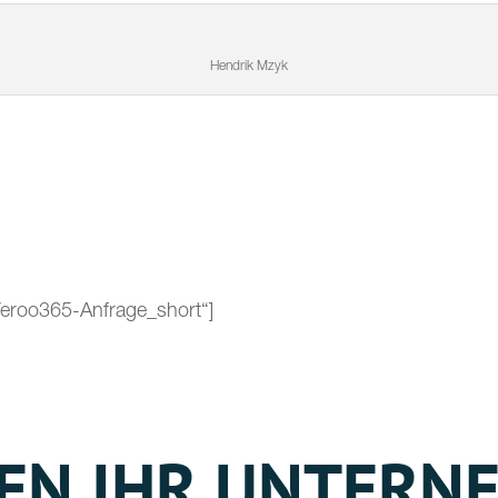
Hendrik Mzyk
“Veroo365-Anfrage_short“]
LEN IHR UNTERN