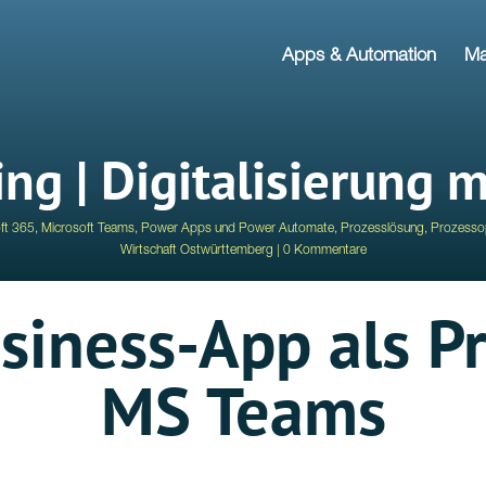
Apps & Automation
Ma
ng | Digitalisierung 
ft 365
,
Microsoft Teams
,
Power Apps und Power Automate
,
Prozesslösung
,
Prozesso
Wirtschaft Ostwürttemberg
0 Kommentare
siness-App als Pr
MS Teams