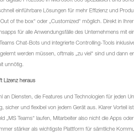
 digitale Prozesse in Microsoft 365 spezialisiert und sehe
ell einführbare Lösungen für mehr Effizienz und Produkti
ut of the box“ oder „Customized“ möglich. Direkt in Ihrer
nsapps für alle Anwendungsfälle des Unternehmens mit ein
Teams Chat-Bots und integrierte Controlling-Tools inklusiv
gelernt werden müssen, oftmals „zu viel“ sind und dann erst
t unnötig.
t Lizenz heraus
zahl an Diensten, die Features und Technologien für jeden
, sicher und flexibel von jedem Gerät aus. Klarer Vorteil ist
eld „MS Teams“ laufen, Mitarbeiter also nicht die Apps o
h immer stärker als wichtigste Plattform für sämtliche Kom