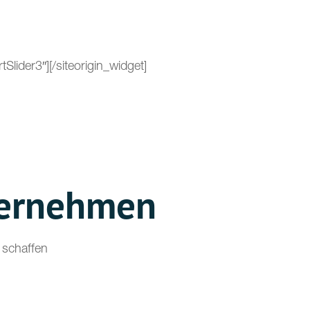
Slider3″]
[/siteorigin_widget]
ternehmen
 schaffen