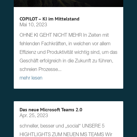
COPILOT – KI im Mittelstand
Mai 10, 2023
OHNE KI GEHT NICHT MEHR In Zeiten mit
fehlenden Fachkräften, in welchen vor allem
Effizienz und Produktivität wichtig sind, um das
Geschäft erfolgreich in die Zukunft zu führen,
schreien Prozesse...
mehr lesen
Das neue Microsoft Teams 2.0
Apr. 25, 2023
schneller, besser und „social“ UNSERE 5
HIGHTLIGHTS ZUM NEUEN MS TEAMS Wir