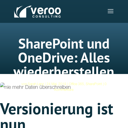
SharePoint und
OneDrive: Alles
wiederherstellen
von
Sarah Lenz
24 Mai, 2018
Office 365
,
SharePoint
0
Kommentare
Versionierung ist
nun