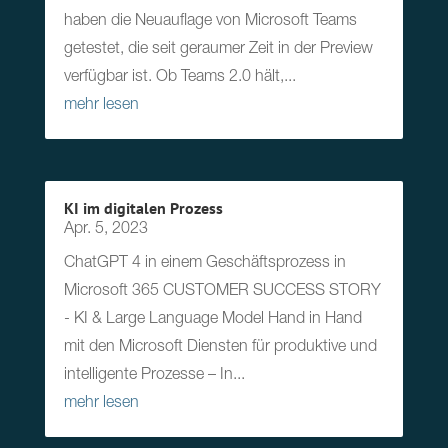
haben die Neuauflage von Microsoft Teams
getestet, die seit geraumer Zeit in der Preview
verfügbar ist. Ob Teams 2.0 hält,...
mehr lesen
KI im digitalen Prozess
Apr. 5, 2023
ChatGPT 4 in einem Geschäftsprozess in
Microsoft 365 CUSTOMER SUCCESS STORY
- KI & Large Language Model Hand in Hand
mit den Microsoft Diensten für produktive und
intelligente Prozesse – In...
mehr lesen