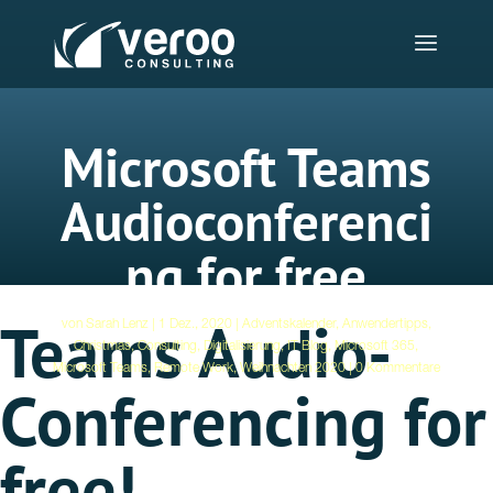
Microsoft Teams
Audioconferenci
ng for free
Teams Audio-
von
Sarah Lenz
1 Dez., 2020
Adventskalender
,
Anwendertipps
,
Christmas
,
Consulting
,
Digitalisierung
,
IT Blog
,
Microsoft 365
,
Microsoft Teams
,
Remote Work
,
Weihnachten 2020
0 Kommentare
Conferencing for
free!