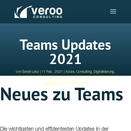
Teams Updates
2021
von
Sarah Lenz
11 Feb., 2021
Azure
,
Consulting
,
Digitalisierung
,
IHK
,
Microsoft 365
,
Microsoft Teams
,
MSCloudDE
,
Office 365
,
Neues zu Teams
SharePoint
0 Kommentare
Die wichtigsten und effizientesten Updates in der