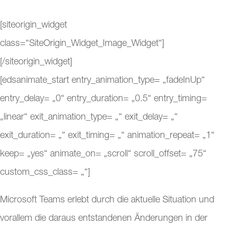
[siteorigin_widget
class=“SiteOrigin_Widget_Image_Widget“]
[/siteorigin_widget]
[edsanimate_start entry_animation_type= „fadeInUp“
entry_delay= „0“ entry_duration= „0.5“ entry_timing=
„linear“ exit_animation_type= „“ exit_delay= „“
exit_duration= „“ exit_timing= „“ animation_repeat= „1“
keep= „yes“ animate_on= „scroll“ scroll_offset= „75“
custom_css_class= „“]
Microsoft Teams erlebt durch die aktuelle Situation und
vorallem die daraus entstandenen Änderungen in der