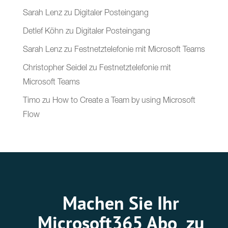
Sarah Lenz
zu
Digitaler Posteingang
Detlef Köhn
zu
Digitaler Posteingang
Sarah Lenz
zu
Festnetztelefonie mit Microsoft Teams
Christopher Seidel
zu
Festnetztelefonie mit
Microsoft Teams
Timo
zu
How to Create a Team by using Microsoft
Flow
Machen Sie Ihr
Microsoft365 Abo zu