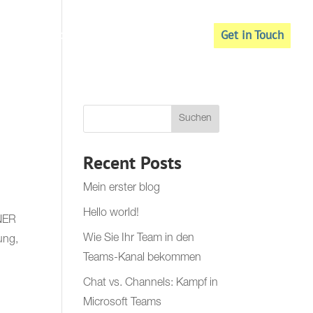
Get in Touch
naged Microsoft 365
KI
Menü
Suchen
Recent Posts
Mein erster blog
Hello world!
NER
Wie Sie Ihr Team in den
ung,
Teams-Kanal bekommen
Chat vs. Channels: Kampf in
Microsoft Teams