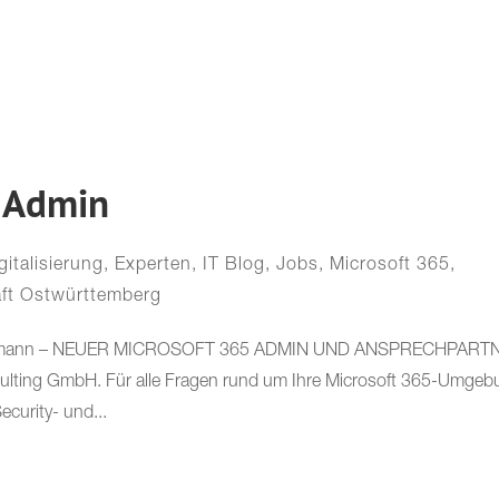
Apps & Automation
Ma
 Admin
gitalisierung
,
Experten
,
IT Blog
,
Jobs
,
Microsoft 365
,
aft Ostwürttemberg
mo Hofmann – NEUER MICROSOFT 365 ADMIN UND ANSPRECHPART
 GmbH. Für alle Fragen rund um Ihre Microsoft 365-Umgeb
curity- und...