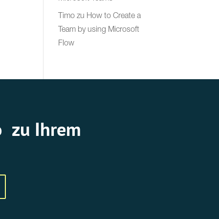
Timo
zu
How to Create a
Team by using Microsoft
Flow
o zu Ihrem