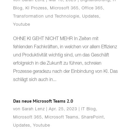
von
Sarah Lenz
|
Mai 10, 2023
|
Digitalisierung
,
IT
Blog
,
KI Prozess
,
Microsoft 365
,
Office 365
,
Transformation und Technologie
,
Updates
,
Youtube
OHNE KI GEHT NICHT MEHR In Zeiten mit
fehlenden Fachkräften, in welchen vor allem Effizienz
und Produktivität wichtig sind, um das Geschäft
erfolgreich in die Zukunft zu führen, schreien
Prozesse geradezu nach der Einbindung von KI. Das
schlägt sich auch in...
Das neue Microsoft Teams 2.0
von
Sarah Lenz
|
Apr. 25, 2023
|
IT Blog
,
Microsoft 365
,
Microsoft Teams
,
SharePoint
,
Updates
,
Youtube