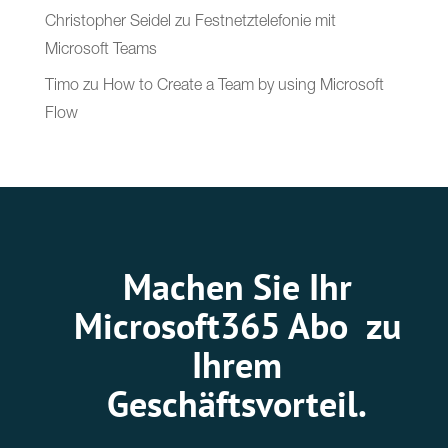
Christopher Seidel
zu
Festnetztelefonie mit
Microsoft Teams
Timo
zu
How to Create a Team by using Microsoft
Flow
Machen Sie Ihr
Microsoft365 Abo zu
Ihrem
Geschäftsvorteil.