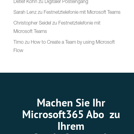
Detlef Köhn
zu
Digitaler Posteingang
Sarah Lenz
zu
Festnetztelefonie mit Microsoft Teams
Christopher Seidel
zu
Festnetztelefonie mit
Microsoft Teams
Timo
zu
How to Create a Team by using Microsoft
Flow
Machen Sie Ihr
Microsoft365 Abo zu
Ihrem