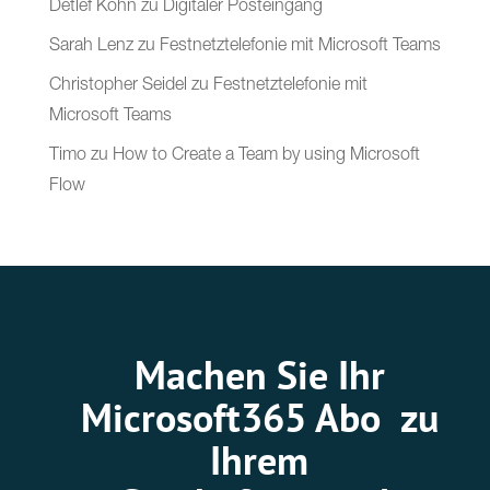
Detlef Köhn
zu
Digitaler Posteingang
Sarah Lenz
zu
Festnetztelefonie mit Microsoft Teams
Christopher Seidel
zu
Festnetztelefonie mit
Microsoft Teams
Timo
zu
How to Create a Team by using Microsoft
Flow
Machen Sie Ihr
Microsoft365 Abo zu
Ihrem