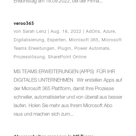
Erlebnistag am 18.09.2022, bei der Firma...
veroo365
von
Sarah Lenz
|
Aug. 18, 2022
|
AdOns
,
Azure
,
Digitalisierung
,
Experten
,
Microsoft 365
,
Microsoft
Teams Erweitungen
,
Plugin
,
Power Automate
,
Prozesslösung
,
SharePoint Online
MS TEAMS ERWEITERUNGEN (APPS) FÜR IHR
DIGITALES UNTERNEHMEN Wir erstellen Apps auf
der Microsoft 365 Plattform, damit Ihre Prozesse
schneller, automatisierter und von überall aus besser
laufen. Holen Sie mehr aus Ihrem Microsoft Abo
raus und machen sich zum...