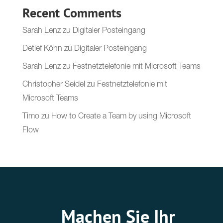
Recent Comments
Sarah Lenz
zu
Digitaler Posteingang
Detlef Köhn
zu
Digitaler Posteingang
Sarah Lenz
zu
Festnetztelefonie mit Microsoft Teams
Christopher Seidel
zu
Festnetztelefonie mit
Microsoft Teams
Timo
zu
How to Create a Team by using Microsoft
Flow
Machen Sie Ihr