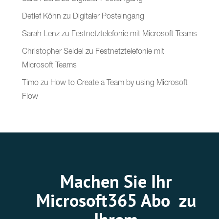
Detlef Köhn
zu
Digitaler Posteingang
Sarah Lenz
zu
Festnetztelefonie mit Microsoft Teams
Christopher Seidel
zu
Festnetztelefonie mit
Microsoft Teams
Timo
zu
How to Create a Team by using Microsoft
Flow
Machen Sie Ihr
Microsoft365 Abo zu